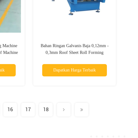
g Machine
Bahan Ringan Galvanis Baja 0,12mm -
of Machine
0,3mm Roof Sheet Roll Forming
Machine
aik
Dapatkan Harga Terbaik
16
17
18