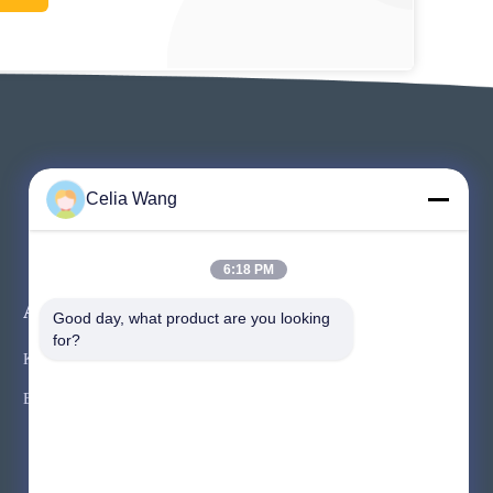
Celia Wang
6:18 PM
Acara
Good day, what product are you looking 
Meminta Kutipan
for?
Kasus
TEL: 86-136-0619-3016
Berita
Fax: 86-510-8827-6675



