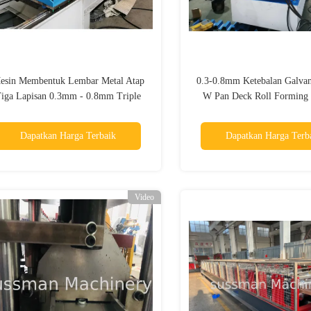
esin Membentuk Lembar Metal Atap
0.3-0.8mm Ketebalan Galvan
iga Lapisan 0.3mm - 0.8mm Triple
W Pan Deck Roll Forming
Layer
Metal Deck Floor
Dapatkan Harga Terbaik
Dapatkan Harga Terb
Video