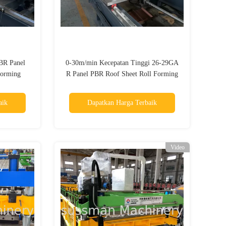
BR Panel
0-30m/min Kecepatan Tinggi 26-29GA
Forming
R Panel PBR Roof Sheet Roll Forming
Machine
aik
Dapatkan Harga Terbaik
Video