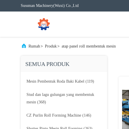
Sussman Machinery(Wuxi) Co.,Ltd
Rumah
>
Produk
>
atap panel roll membentuk mesin
SEMUA PRODUK
Mesin Pembentuk Roda Baki Kabel
(119)
Stud dan lagu gulungan yang membentuk
mesin
(368)
CZ Purlin Roll Forming Machine
(146)
Shutter Pintu Mesin Roll Forming
(263)