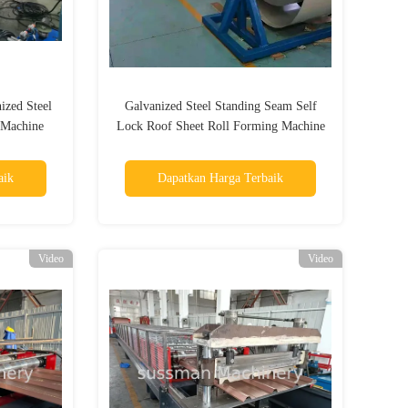
ized Steel
Galvanized Steel Standing Seam Self
 Machine
Lock Roof Sheet Roll Forming Machine
dengan motor 7,5 kW
aik
Dapatkan Harga Terbaik
Video
Video