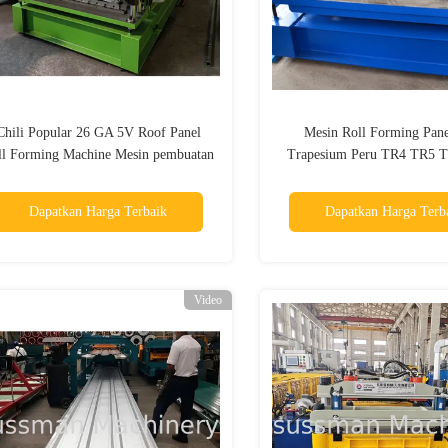
Chili Popular 26 GA 5V Roof Panel
Mesin Roll Forming Pane
ll Forming Machine Mesin pembuatan
Trapesium Peru TR4 TR5 T
lembaran atap logam
Pembuat Genteng
Dapatkan Harga Terbaik
Dapatkan Harga Terb
Video