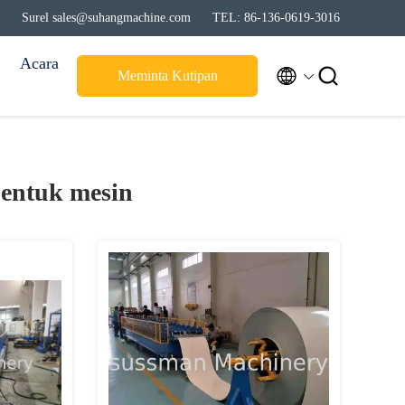
Surel sales@suhangmachine.com
TEL: 86-136-0619-3016
Acara


Meminta Kutipan
bentuk mesin