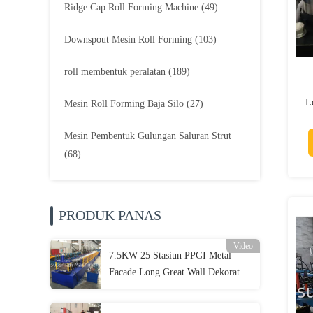
Ridge Cap Roll Forming Machine
(49)
Downspout Mesin Roll Forming
(103)
roll membentuk peralatan
(189)
L
Mesin Roll Forming Baja Silo
(27)
B
Mesin Pembentuk Gulungan Saluran Strut
(68)
PRODUK PANAS
Video
7.5KW 25 Stasiun PPGI Metal
Facade Long Great Wall Dekoratif
Mesin Panel Gabungan
Tersembunyi