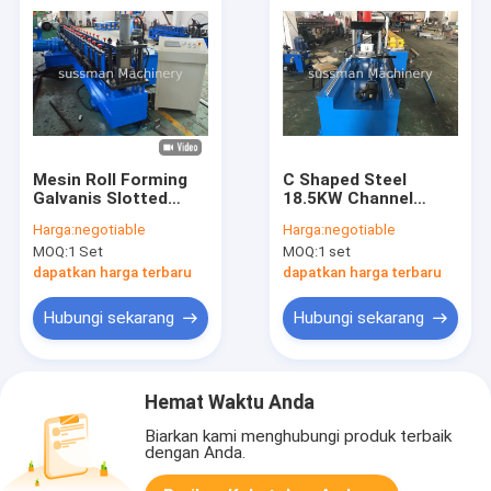
Mesin Roll Forming
C Shaped Steel
Galvanis Slotted
18.5KW Channel
Strut Channel
Rolling Machine
Harga:
negotiable
Harga:
negotiable
Dengan Pemotongan
MOQ:
1 Set
MOQ:
1 set
Non Stop
dapatkan harga terbaru
dapatkan harga terbaru
Hubungi sekarang
Hubungi sekarang
Hemat Waktu Anda
Biarkan kami menghubungi produk terbaik
dengan Anda.