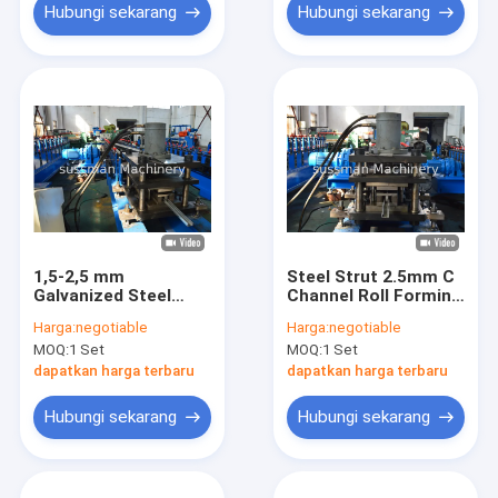
Hubungi sekarang
Hubungi sekarang
1,5-2,5 mm
Steel Strut 2.5mm C
Galvanized Steel
Channel Roll Forming
Strut Channel Roll
Machine
Harga:
negotiable
Harga:
negotiable
Forming Machine
MOQ:
1 Set
MOQ:
1 Set
Dengan 16 Stasiun
Rol
dapatkan harga terbaru
dapatkan harga terbaru
Hubungi sekarang
Hubungi sekarang