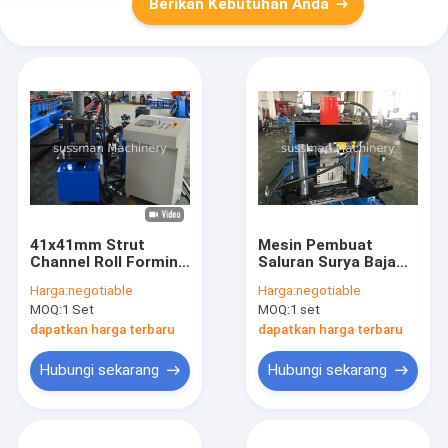
Berikan Kebutuhan Anda
41x41mm Strut
Mesin Pembuat
Channel Roll Forming
Saluran Surya Baja
Machine Dengan
Gcr15 Dengan
Harga:
negotiable
Harga:
negotiable
Hidrolik Punching
Pemotongan Servo
MOQ:
1 Set
MOQ:
1 set
Berikut
dapatkan harga terbaru
dapatkan harga terbaru
Hubungi sekarang
Hubungi sekarang