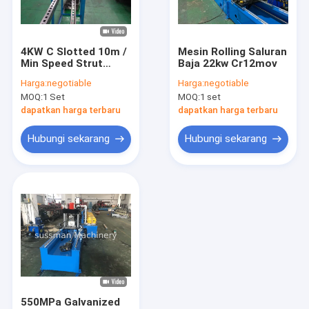
Tentang kami
Tur Pabrik
4KW C Slotted 10m /
Mesin Rolling Saluran
Min Speed ​​Strut
Baja 22kw Cr12mov
Kontrol kualitas
Channel Roll Forming
Harga:
negotiable
Harga:
negotiable
Machine Dengan Gigi
MOQ:
1 Set
MOQ:
1 set
Gerigi
Hubungi kami
dapatkan harga terbaru
dapatkan harga terbaru
Berita
Hubungi sekarang
Hubungi sekarang
kasus
Mesin Pembentuk Roda Baki Kabel
Stud dan lagu gulungan yang membentuk mesin
CZ Purlin Roll Forming Machine
550MPa Galvanized