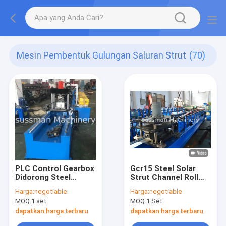
Mesin Pembentuk Gulungan Saluran Strut
(70)
PLC Control Gearbox
Gcr15 Steel Solar
Didorong Steel
Strut Channel Roll
Slotted Strut
Forming Machine
Harga:
negotiable
Harga:
negotiable
Channel Roll Forming
MOQ:
1 set
MOQ:
1 Set
Machine
dapatkan harga terbaru
dapatkan harga terbaru