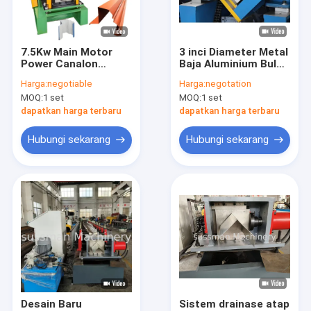
Tentang kami
Tur Pabrik
7.5Kw Main Motor
3 inci Diameter Metal
Power Canalon
Baja Aluminium Bulat
Kontrol kualitas
Pecho Paloma Gutter
Hujan Downspout
Harga:
negotiable
Harga:
negotation
Roll Forming Machine
Pipe Roll Forming
MOQ:
1 set
MOQ:
1 set
Untuk Guttering yang
Mesin
Hubungi kami
Tepat
dapatkan harga terbaru
dapatkan harga terbaru
Berita
Hubungi sekarang
Hubungi sekarang
kasus
Mesin Pembentuk Roda Baki Kabel
Stud dan lagu gulungan yang membentuk mesin
CZ Purlin Roll Forming Machine
Desain Baru
Sistem drainase atap