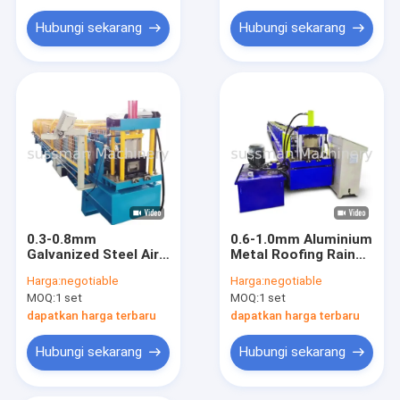
Ridge Cap Roll Forming Machine
membentuk gulungan
Hubungi sekarang
Hubungi sekarang
Downspout Mesin Roll Forming
roll membentuk peralatan
Mesin Roll Forming Baja Silo
Mesin Pembentuk Gulungan Saluran Strut
0.3-0.8mm
0.6-1.0mm Aluminium
Galvanized Steel Air
Metal Roofing Rain
Hujan Setengah
Gutter Roll Forming
Harga:
negotiable
Harga:
negotiable
Square Gutter Roll
Machine
MOQ:
1 set
MOQ:
1 set
Forming Mesin
dapatkan harga terbaru
dapatkan harga terbaru
Hubungi sekarang
Hubungi sekarang