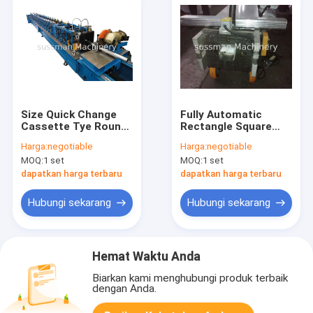
Size Quick Change
Fully Automatic
Cassette Tye Round
Rectangle Square
Pipe Roll Former
Round Rainwater
Harga:
negotiable
Harga:
negotiable
Machine Flying Track
Downpipe Roll
MOQ:
1 set
MOQ:
1 set
Sawing Cutting
Forming Machine
Material Thickness
dapatkan harga terbaru
dapatkan harga terbaru
0.3-0.6mm
Hubungi sekarang
Hubungi sekarang
Hemat Waktu Anda
Biarkan kami menghubungi produk terbaik
dengan Anda.