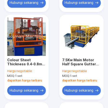
Hubungi sekarang
Hubungi sekarang
Colour Sheet
7.5Kw Main Motor
Thickness 0.4-0.8mm
Half Square Gutter
Vally Gutter Roll
Downspout Roll
Harga:
negotiable
Harga:
negotiable
Forming Machine 16
Forming Machine By
MOQ:
1 set
MOQ:
1 set
Stations Froming
Chain Drive
Stage
Transmission
dapatkan harga terbaru
dapatkan harga terbaru
Hubungi sekarang
Hubungi sekarang