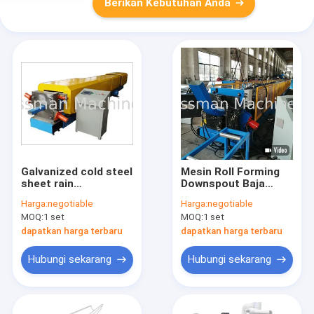
Berikan Kebutuhan Anda
Galvanized cold steel
Mesin Roll Forming
sheet rain
Downspout Baja
downspout pipe roll
Warna 0.8mm Square
Harga:
negotiable
Harga:
negotiable
forming machine
Rainspout Elbow 220
MOQ:
1 set
MOQ:
1 set
single chain driving
* 100mm
dapatkan harga terbaru
dapatkan harga terbaru
Hubungi sekarang
Hubungi sekarang