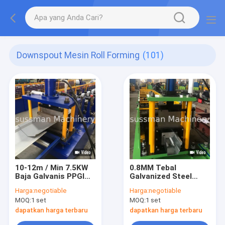
Downspout Mesin Roll Forming
(101)
10-12m / Min 7.5KW
0.8MM Tebal
Baja Galvanis PPGI
Galvanized Steel
Valley Gutter Roll
Talang Downspout
Harga:
negotiable
Harga:
negotiable
Forming Machine
Mesin Roll Forming
MOQ:
1 set
MOQ:
1 set
dapatkan harga terbaru
dapatkan harga terbaru