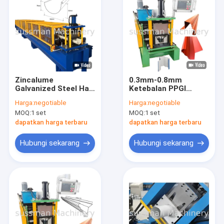
Zincalume
0.3mm-0.8mm
Galvanized Steel Half
Ketebalan PPGI
Round Gutter Roll
Galvanized Steel
Harga:
negotiable
Harga:
negotiable
Forming Machine
Gutter Making
MOQ:
1 set
MOQ:
1 set
atap penangkap
Machine Canalon
hujan
Pecho Paloma
dapatkan harga terbaru
dapatkan harga terbaru
Hubungi sekarang
Hubungi sekarang
Rumah
Produk
Video