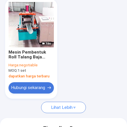
Mesin Pembentuk
Roll Talang Baja
Warna PPGI dengan
Harga:
negotiable
Ketebalan 0.4-0.7mm
MOQ:
1 set
dapatkan harga terbaru
Hubungi sekarang
Lihat Lebih