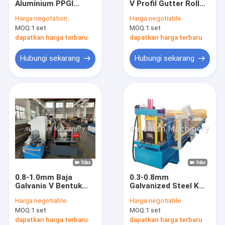
Aluminium PPGI
V Profil Gutter Roll
Shutter Pintu Mesin Roll Forming
Galvanized Steel V-
Forming Machine
Harga:
negotation
Harga:
negotiable
gaya Tile Ridge
MOQ:
Rack Roll Forming Machine
1 set
MOQ:
1 set
Capping Valley
Gutter Roll Forming
dapatkan harga terbaru
dapatkan harga terbaru
Machine
lantai dek roll membentuk mesin
Hubungi sekarang
Hubungi sekarang
Kusen pintu mesin roll forming
atap panel roll membentuk mesin
Pagar pembatas Mesin Roll Forming
PU Sandwich Panel Jalur Produksi
Panel Dinding PU Sandwich
0.8-1.0mm Baja
0.3-0.8mm
Garis menggorok baja
Galvanis V Bentuk
Galvanized Steel K
Mesin Roll Forming
Type Half Square
Harga:
negotiable
Harga:
negotiable
Talang Logam
Rain Gutter Roll
dua lapisan roll membentuk mesin
MOQ:
1 set
MOQ:
1 set
Forming Machine
Mesin untuk
dapatkan harga terbaru
dapatkan harga terbaru