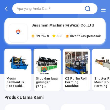
Sussman Machinery(Wuxi) Co.,Ltd
19
5.0
Diverifikasi pemasok
YEARS
Mesin
Stud dan lagu
CZ Purlin Roll
Shutter P
Pembentuk
gulungan
Forming
Mesin Rol
Roda Baki
yang
Machine
Forming
Kabel
membentuk
mesin
Produk Utama Kami