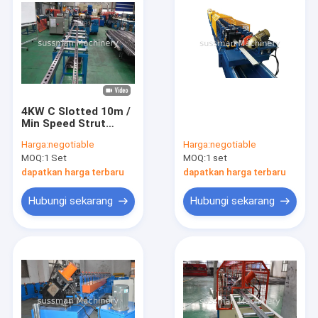
4KW C Slotted 10m /
Min Speed ​​Strut
Channel Roll Forming
Harga:
negotiable
Harga:
negotiable
Machine Dengan Gigi
MOQ:
1 Set
MOQ:
1 set
Gerigi
dapatkan harga terbaru
dapatkan harga terbaru
Hubungi sekarang
Hubungi sekarang