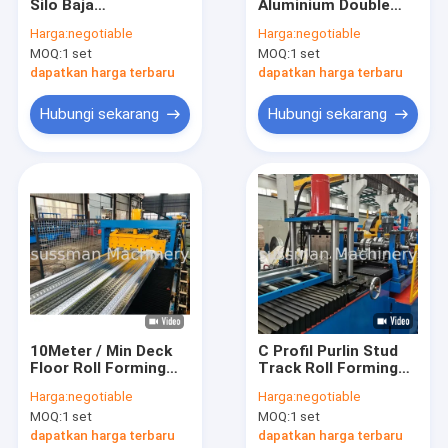
Silo Baja
Aluminium Double
Tentang kami
Bergelombang
Layer Roll Forming
Harga:
negotiable
Harga:
negotiable
Terowongan Tebal
Machine Dengan
MOQ:
1 set
MOQ:
1 set
1.8mm-3mm
Lebar Coil 1220mm
Tur Pabrik
dapatkan harga terbaru
dapatkan harga terbaru
Kontrol kualitas
Hubungi sekarang
Hubungi sekarang
Hubungi kami
Berita
kasus
Mesin Pembentuk Roda Baki Kabel
10Meter / Min Deck
C Profil Purlin Stud
Floor Roll Forming
Track Roll Forming
Stud dan lagu gulungan yang membentuk mesin
Machine 0.8mm
Machine 100mm
Harga:
negotiable
Harga:
negotiable
Dengan Servo
11KW Galvanis
CZ Purlin Roll Forming Machine
MOQ:
1 set
MOQ:
1 set
Mengikuti
Pemotongan
dapatkan harga terbaru
dapatkan harga terbaru