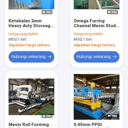
Ketebalan 2mm
Omega Furring
Heavy duty Storeage
Channel Mesin Stud
Rack Roll Forming
Dan Track Roll
Harga:
negotiable
Harga:
negotiable
Machine dengan
Forming Dingin
MOQ:
1 set
MOQ:
1 Set
decoiler hidrolik 5
Dengan Rantai
ton
Tunggal
dapatkan harga terbaru
dapatkan harga terbaru
Hubungi sekarang
Hubungi sekarang
Rumah
Produk
Video
Mesin Roll Forming
0.45mm PPGI