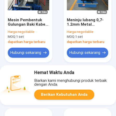
Mesin Pembentuk
Meninju lubang 0,7-
Gulungan Baki Kabel
1.2mm Metal
Baja Galvanis Lebar
Automatic Rolling
Harga:
negotiable
Harga:
negotiable
Dapat Disesuaikan
Shutter Roll
MOQ:
1 set
MOQ:
1 set
100-600mm
membentuk Mesin
Ketebalan 2mm
dapatkan harga terbaru
dapatkan harga terbaru
Hubungi sekarang
Hubungi sekarang
Hemat Waktu Anda
Biarkan kami menghubungi produk terbaik
dengan Anda.
Berikan Kebutuhan Anda