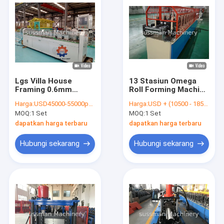
Lgs Villa House
13 Stasiun Omega
Framing 0.6mm
Roll Forming Machine
Mesin Roll Forming
Sekitar 5000 × 435 ×
Harga:
USD45000-55000per set
Harga:
USD + (10500 - 18500) +SET
Baja Pengukur Ringan
1000 mm
MOQ:
1 Set
MOQ:
1 Set
dapatkan harga terbaru
dapatkan harga terbaru
Hubungi sekarang
Hubungi sekarang