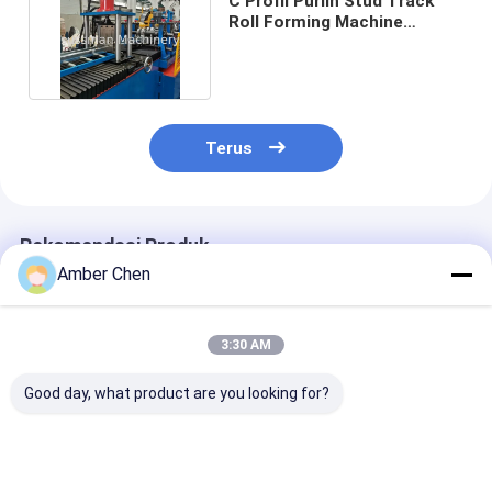
C Profil Purlin Stud Track
Roll Forming Machine
100mm 11KW Galvanis
Terus
Rekomendasi Produk
Amber Chen
3:30 AM
Good day, what product are you looking for?
50-120m/Min 0.4-
0.8-1.2mm
0.8-1.2mm
1.2mm Ketebalan
Ketebalan
Galvanized Ste