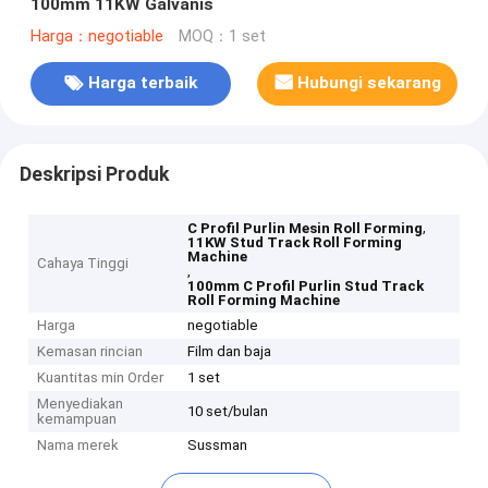
100mm 11KW Galvanis
Harga：negotiable
MOQ：1 set
Harga terbaik
Hubungi sekarang
Deskripsi Produk
,
C Profil Purlin Mesin Roll Forming
11KW Stud Track Roll Forming
Machine
Cahaya Tinggi
,
100mm C Profil Purlin Stud Track
Roll Forming Machine
Harga
negotiable
Kemasan rincian
Film dan baja
Kuantitas min Order
1 set
Menyediakan
10 set/bulan
kemampuan
Nama merek
Sussman