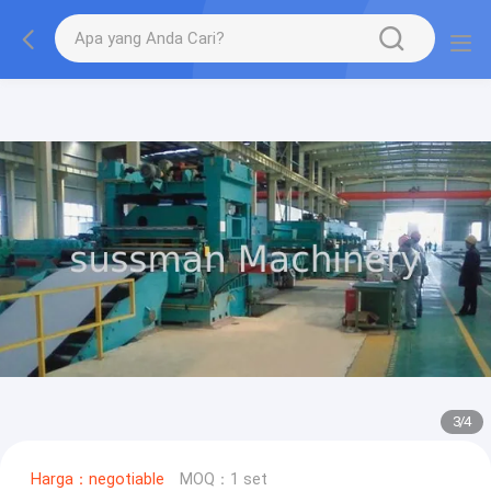
3
/
4
Harga：negotiable
MOQ：1 set