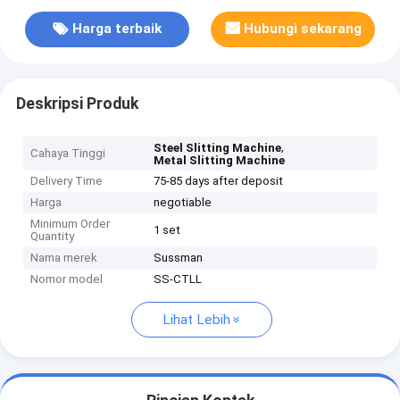
Harga terbaik
Hubungi sekarang
Deskripsi Produk
,
Steel Slitting Machine
Cahaya Tinggi
Metal Slitting Machine
Delivery Time
75-85 days after deposit
Harga
negotiable
Minimum Order
1 set
Quantity
Nama merek
Sussman
Nomor model
SS-CTLL
Lihat Lebih