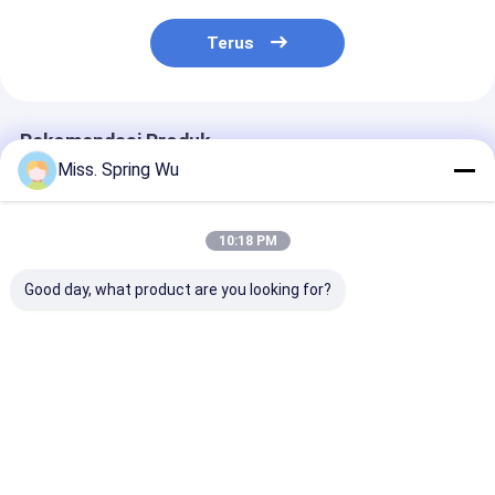
Terus
Rekomendasi Produk
Miss. Spring Wu
10:18 PM
Good day, what product are you looking for?
0.2-2.0mm
Mesin Penggorok
Otomatis PLC
Ketebalan baja
Lipat Baja Warna
Kontrol 0,8m
galvanis dipotong ke
Berkecepatan Tinggi
Galvanized Ste
panjang dan mesin
11.5KW 6 Meter
Mesin Pemoto
celah
Panjang 1842mm
Potong ke Pan
Harga terbaik
Harga terbaik
Harga terb
Lebar
Line