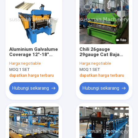
Aluminium Galvalume
Chili 26gauge
Coverage 12"-18"
29gauge Cat Baja
Clip Lock 175 150
Seng-Alum 5v Crimp
Harga:
negotiable
Harga:
negotiable
Standing Seam Roll
Papan atap logam
MOQ:
1 SET
MOQ:
1 SET
Forming Machine
hunian Roll Forming
Machine
dapatkan harga terbaru
dapatkan harga terbaru
Hubungi sekarang
Hubungi sekarang
Rumah
Produk
Video