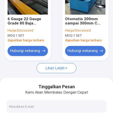
Tentang kami
Tur Pabrik
6 Gauge 22 Gauge
Otomatis 200mm
Grade 80 Baja
sampai 300mm C
Kontrol kualitas
Kecepatan Tinggi
Purlin Roll Forming
Harga:
Discussed
Harga:
Discussed
20m / Min 1.5 Tipe B
Machine untuk
MOQ:
1 SET
MOQ:
1 SET
lantai dek roll
Bangunan Konstruksi
Hubungi kami
Forming Machine
dapatkan harga terbaru
dapatkan harga terbaru
Berita
Hubungi sekarang
Hubungi sekarang
kasus
Lihat Lebih
Mesin Pembentuk Roda Baki Kabel
Tinggalkan Pesan
Kami Akan Membalas Dengan Cepat
Stud dan lagu gulungan yang membentuk mesin
CZ Purlin Roll Forming Machine