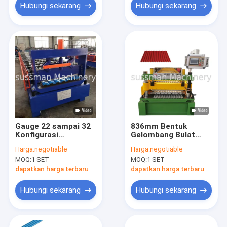
Hubungi sekarang
Hubungi sekarang
Gauge 22 sampai 32
836mm Bentuk
Konfigurasi
Gelombang Bulat
trapezoidal R-72R-
Australia Mesin
Harga:
negotiable
Harga:
negotiable
101 Profil Roof Panel
Membentuk Roof
MOQ:
1 SET
MOQ:
1 SET
Roll Forming Machine
Sheet Roll
dapatkan harga terbaru
dapatkan harga terbaru
Hubungi sekarang
Hubungi sekarang