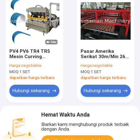
PV4 PV6 TR4 TR5
Pasar Amerika
Mesin Curving
Serikat 30m/Min 26
Trapezoidal
Gauge Aluzinc Steel
Harga:
negotiable
Harga:
negotiable
Hydraulic Roof Sheet
Roof Roller Forming
MOQ:
1 SET
MOQ:
1 SET
Curving
Machine Secara
Otomatis
dapatkan harga terbaru
dapatkan harga terbaru
Hubungi sekarang
Hubungi sekarang
Hemat Waktu Anda
Biarkan kami menghubungi produk terbaik
dengan Anda.