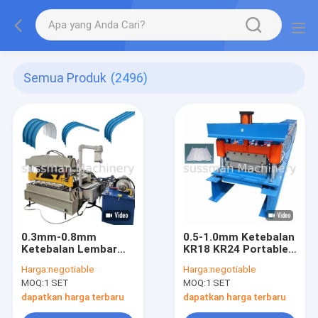
Semua Produk
(2496)
0.3mm-0.8mm
0.5-1.0mm Ketebalan
Ketebalan Lembar
KR18 KR24 Portable
Atap Mesin Curving
Standing Seam Roll
Harga:
negotiable
Harga:
negotiable
Crimping Hidraulik
Forming Machine
MOQ:
1 SET
MOQ:
1 SET
dapatkan harga terbaru
dapatkan harga terbaru