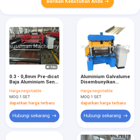
Berikan Kebutuhan Anda
0.3 - 0,8mm Pre-dicat
Aluminium Galvalume
Baja Aluminium Seng
Disembunyikan
Metal atap
Fastener 12 " 16 " 18
Harga:
negotiable
Harga:
negotiable
corrugated sheet roll
" Lebar Clip Locks
MOQ:
1 SET
MOQ:
1 SET
membentuk Mesin
175 Adjustable
Mesin
Standing Seam Roof
dapatkan harga terbaru
dapatkan harga terbaru
Panel Roll Forming M
Hubungi sekarang
Hubungi sekarang