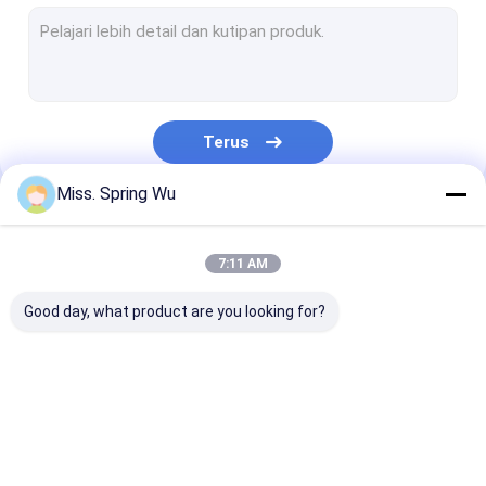
Shutter Pintu Mesin Roll Forming
Rack Roll Forming Machine
lantai dek roll membentuk mesin
Terus
Kusen pintu mesin roll forming
Miss. Spring Wu
atap panel roll membentuk mesin
Kategori Kami
Pagar pembatas Mesin Roll Forming
7:11 AM
PU Sandwich Panel Jalur Produksi
Good day, what product are you looking for?
Panel Dinding PU Sandwich
Garis menggorok baja
Mesin Pembentuk
Stud dan lagu
CZ Purlin Roll
dua lapisan roll membentuk mesin
Roda Baki Kabel
gulungan yang
Forming Mach
membentuk mesin