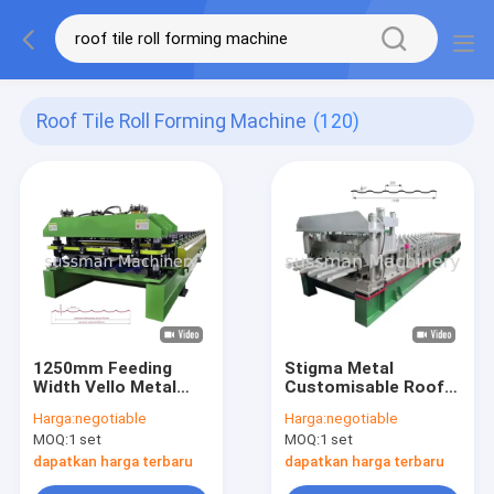
Roof Tile Roll Forming Machine
(120)
1250mm Feeding
Stigma Metal
Width Vello Metal
Customisable Roof
Roof Tile Roll
Tile Roll Forming
Harga:
negotiable
Harga:
negotiable
Forming Machine
Machine Dengan
MOQ:
1 set
MOQ:
1 set
Untuk Color Steel
Stasiun Hidraulik
atau Galvanized
5.5KW Dan Stasiun
dapatkan harga terbaru
dapatkan harga terbaru
Steel Material
Roller Sekitar 17