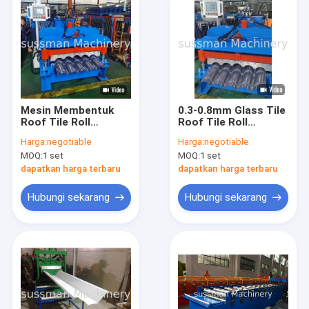
Mesin Membentuk
0.3-0.8mm Glass Tile
Roof Tile Roll
Roof Tile Roll
1000mm Baja PPGI
Forming Machine
Harga:
negotiable
Harga:
negotiable
0.3-0.8mm
Dengan 17 Stasiun
MOQ:
1 set
MOQ:
1 set
dapatkan harga terbaru
dapatkan harga terbaru
Hubungi sekarang
Hubungi sekarang
Rumah
Produk
Video