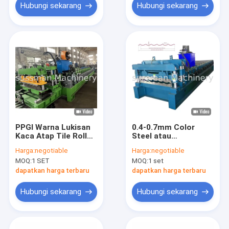
Ketebalan 0,4-0,7mm
Stasiun
Hubungi sekarang
Hubungi sekarang
PPGI Warna Lukisan
0.4-0.7mm Color
Kaca Atap Tile Roll
Steel atau
Forming Mesin Untuk
Galvanized Steel
Harga:
negotiable
Harga:
negotiable
0.4-0.6mm
Platino Metal Roof
MOQ:
1 SET
MOQ:
1 set
Tile Roll Forming
Machine Dengan
dapatkan harga terbaru
dapatkan harga terbaru
Sekitar 17 Stasiun
Roller
Hubungi sekarang
Hubungi sekarang