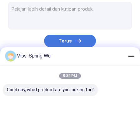
Shutter Pintu Mesin Roll Forming
Rack Roll Forming Machine
lantai dek roll membentuk mesin
Terus
Kusen pintu mesin roll forming
Miss. Spring Wu
atap panel roll membentuk mesin
Kategori Kami
Pagar pembatas Mesin Roll Forming
5:32 PM
PU Sandwich Panel Jalur Produksi
Good day, what product are you looking for?
Panel Dinding PU Sandwich
Garis menggorok baja
Mesin Pembentuk
Stud dan lagu
CZ Purlin Roll
dua lapisan roll membentuk mesin
Roda Baki Kabel
gulungan yang
Forming Mach
membentuk mesin