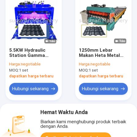
5.5KW Hydraulic
1250mm Lebar
Station Gamma
Makan Heta Metal
Metal Roof Tile Roll
Roof Tile Roll
Harga:
negotiable
Harga:
negotiable
Forming Machine
Forming Machine
MOQ:
1 set
MOQ:
1 set
untuk atap yang
Dengan Kecepatan
tahan lama
Kerja 5-6
dapatkan harga terbaru
dapatkan harga terbaru
Meter/menit
Hubungi sekarang
Hubungi sekarang
Hemat Waktu Anda
Biarkan kami menghubungi produk terbaik
dengan Anda.