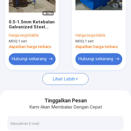
Tentang kami
Tur Pabrik
0.5-1.5mm Ketebalan
Galvanized Steel
Kontrol kualitas
Roof Tile Roll
Harga:
negotiable
Harga:
negotiable
Forming Machine K q
MOQ:
1 set
MOQ:
1 set
Span Roller Making
Hubungi kami
Machine
dapatkan harga terbaru
dapatkan harga terbaru
Berita
Hubungi sekarang
Hubungi sekarang
kasus
Lihat Lebih
Mesin Pembentuk Roda Baki Kabel
Tinggalkan Pesan
Kami Akan Membalas Dengan Cepat
Stud dan lagu gulungan yang membentuk mesin
CZ Purlin Roll Forming Machine