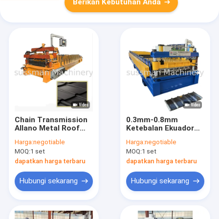
Berikan Kebutuhan Anda
Chain Transmission
0.3mm-0.8mm
Allano Metal Roof
Ketebalan Ekuador
Tile Roll Forming
Popular Duratecho
Harga:
negotiable
Harga:
negotiable
Machine Untuk
Trapezoidal Roof
MOQ:
1 set
MOQ:
1 set
Kecepatan Produksi
Tile Roll Forming
Kecepatan Kerja 5-6
Machine
dapatkan harga terbaru
dapatkan harga terbaru
Meter/menit
Hubungi sekarang
Hubungi sekarang