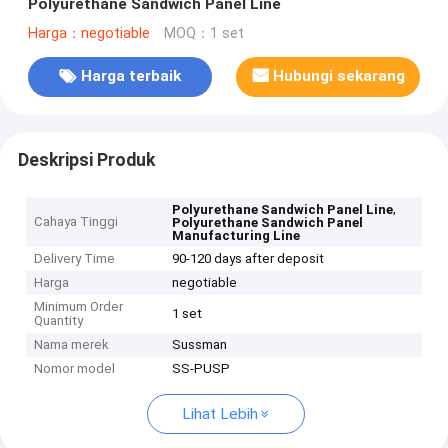
Polyurethane Sandwich Panel Line
Harga：negotiable
MOQ：1 set
Harga terbaik
Hubungi sekarang
Deskripsi Produk
,
Polyurethane Sandwich Panel Line
Cahaya Tinggi
Polyurethane Sandwich Panel
Manufacturing Line
Delivery Time
90-120 days after deposit
Harga
negotiable
Minimum Order
1 set
Quantity
Nama merek
Sussman
Nomor model
SS-PUSP
Lihat Lebih