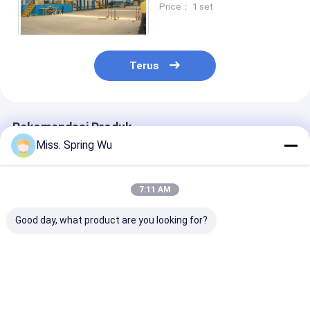
Price： 1 set
Panel Line
Terus
Rekomendasi Produk
Miss. Spring Wu
7:11 AM
Good day, what product are you looking for?
0-10m/Min 0,4-
12m/min High Speed
Peralatan Mes
0,7mm Ketebalan
Polyurethane
Panel Sandwic
Eksterior PU
Sandwich Panel Line
Batu yang Dap
Sandwich Panel
Full Configuration
Disesuaikan T
18.5Kw 300-800C
Berkelanjutan
Harga terbaik
Harga terbaik
Harga terb