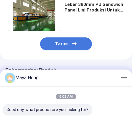
Lebar 380mm PU Sandwich
Panel Lini Produksi Untuk
Tebal Dinding Eksterior
16mm
Terus
Rekomendasi Produk
Maya Hong
9:02 AM
Good day, what product are you looking for?
0-10m/Min 0,4-
12m/min High Speed
Peralatan Mes