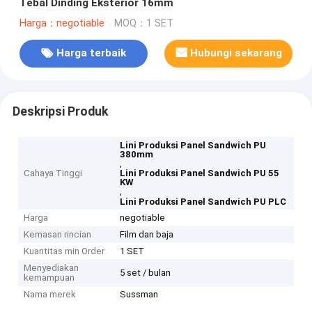
Tebal Dinding Eksterior 16mm
Harga：negotiable
MOQ：1 SET
Harga terbaik
Hubungi sekarang
Deskripsi Produk
Lini Produksi Panel Sandwich PU
380mm
,
Cahaya Tinggi
Lini Produksi Panel Sandwich PU 55
KW
,
Lini Produksi Panel Sandwich PU PLC
Harga
negotiable
Kemasan rincian
Film dan baja
Kuantitas min Order
1 SET
Menyediakan
5 set / bulan
kemampuan
Nama merek
Sussman