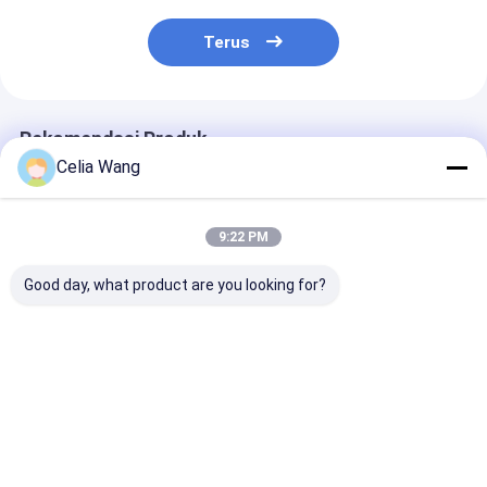
Terus
Rekomendasi Produk
Celia Wang
9:22 PM
Good day, what product are you looking for?
Untuk Bengkel
Populer di Meksiko
1.5-2.5mm sta
Gudang Pemasangan
untuk Mesin Roll
steel Unslotte
Atap Villa KR18
Forming Panel Pintu
Slotted C Uni 
Standing Seam Roll
Garasi Perumahan
Strut Roll For
Forming Machine
457-610Mm Lebar
Machine Deng
Harga terbaik
Harga terbaik
Harga terb
Hidraulik Portabel
Logam Dapat
Servo Setelah
Populer Meksiko
Disesuaikan dengan
Memotong Da
Kontrol PLC
Punching