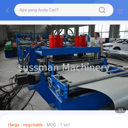
1
/
3
Harga：negotiable
MOQ：1 set