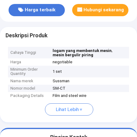
Harga terbaik
Hubungi sekarang
Deskripsi Produk
,
logam yang membentuk mesin
Cahaya Tinggi
mesin bergulir piring
Harga
negotiable
Minimum Order
1 set
Quantity
Nama merek
Sussman
Nomor model
SM-CT
Packaging Details
Film and steel wire
Lihat Lebih