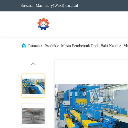
Sussman Machinery(Wuxi) Co.,Ltd
Rumah
>
Produk
>
Mesin Pembentuk Roda Baki Kabel
>
Me