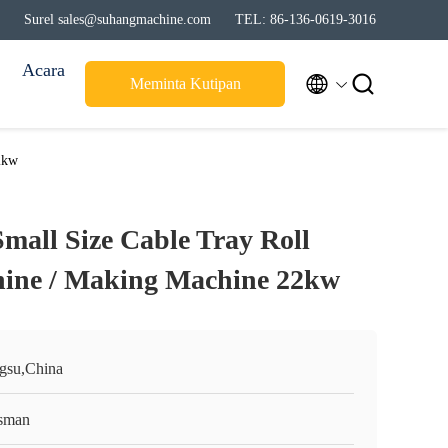
Surel sales@suhangmachine.com
TEL: 86-136-0619-3016
Acara


Meminta Kutipan
2kw
Small Size Cable Tray Roll
ine / Making Machine 22kw
ngsu,China
sman