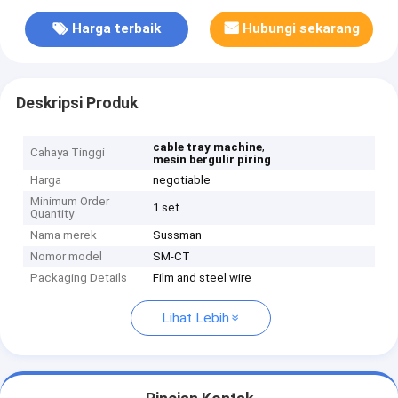
Harga terbaik
Hubungi sekarang
Deskripsi Produk
,
cable tray machine
Cahaya Tinggi
mesin bergulir piring
Harga
negotiable
Minimum Order
1 set
Quantity
Nama merek
Sussman
Nomor model
SM-CT
Packaging Details
Film and steel wire
Lihat Lebih