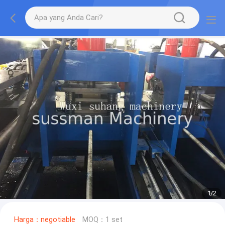
1
/
2
Harga：negotiable
MOQ：1 set