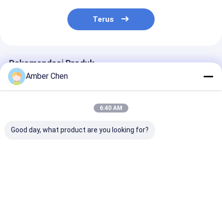
Terus
Rekomendasi Produk
Amber Chen
6:40 AM
Good day, what product are you looking for?
Untuk Bengkel
Populer di Meksiko
1.5-2.5mm sta
Gudang Pemasangan
untuk Mesin Roll
steel Unslotte
Atap Villa KR18
Forming Panel Pintu
Slotted C Uni 
Standing Seam Roll
Garasi Perumahan
Strut Roll For
Forming Machine
457-610Mm Lebar
Machine Deng
Harga terbaik
Harga terbaik
Harga terb
Hidraulik Portabel
Logam Dapat
Servo Setelah
Populer Meksiko
Disesuaikan dengan
Memotong Da
Kontrol PLC
Punching