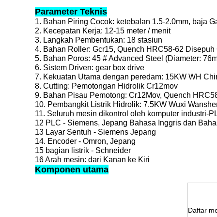
Parameter Teknis
1. Bahan Piring Cocok: ketebalan 1.5-2.0mm, baja G
2. Kecepatan Kerja: 12-15 meter / menit
3. Langkah Pembentukan: 18 stasiun
4. Bahan Roller: Gcr15, Quench HRC58-62 Disepuh
5. Bahan Poros: 45 # Advanced Steel (Diameter: 76m
6. Sistem Driven: gear box drive
7. Kekuatan Utama dengan peredam: 15KW WH Ch
8. Cutting: Pemotongan Hidrolik Cr12mov
9. Bahan Pisau Pemotong: Cr12Mov, Quench HRC5
10. Pembangkit Listrik Hidrolik: 7.5KW Wuxi Wansh
11. Seluruh mesin dikontrol oleh komputer industri-P
12 PLC - Siemens, Jepang Bahasa Inggris dan Baha
13 Layar Sentuh - Siemens Jepang
14. Encoder - Omron, Jepang
15 bagian listrik - Schneider
16 Arah mesin: dari Kanan ke Kiri
Komponen utama
Daftar m