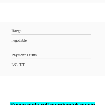
Harga
negotiable
Payment Terms
L/C, T/T
Kusen pintu roll membentuk mesin