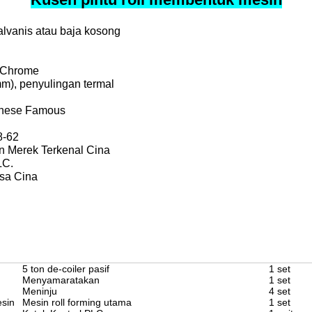
alvanis atau baja kosong
 Chrome
m), penyulingan termal
inese Famous
8-62
en Merek Terkenal Cina
LC.
sa Cina
5 ton de-coiler pasif
1 set
Menyamaratakan
1 set
Meninju
4 set
esin
Mesin roll forming utama
1 set