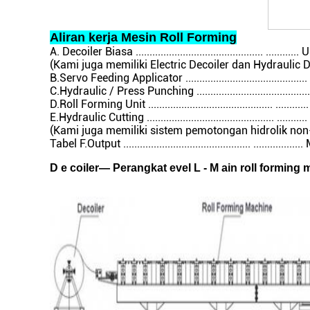
Aliran kerja Mesin Roll Forming
A. Decoiler Biasa .............................................
(Kami juga memiliki Electric Decoiler dan Hydraulic 
B.Servo Feeding Applicator ..................................
C.Hydraulic / Press Punching .................................
D.Roll Forming Unit ............................................
E.Hydraulic Cutting ..........................................
(Kami juga memiliki sistem pemotongan hidrolik non
Tabel F.Output .............................................. .........
D
e
coiler—
Perangkat
evel
L
-
M
ain roll forming