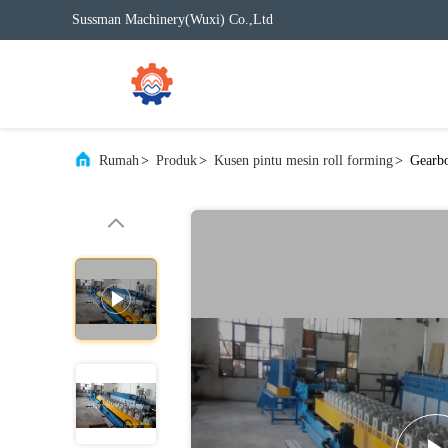
Sussman Machinery(Wuxi) Co.,Ltd
Rumah
>
Produk
>
Kusen pintu mesin roll forming
>
Gearbo