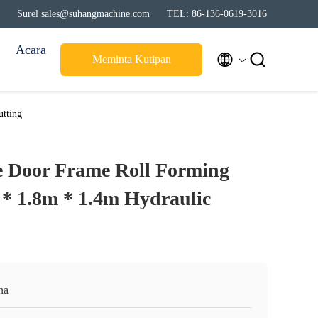
Surel sales@suhangmachine.com
TEL: 86-136-0619-3016
Acara


Meminta Kutipan
tting
e Door Frame Roll Forming
* 1.8m * 1.4m Hydraulic
na