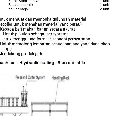
Kotak Kontrol PLC
1 unit
Stasiun hidrolik
1 unit
Keluar meja
2 unit
. ............ Untuk memuat dan membuka gulungan material
Decoiler untuk menahan material yang berat.)
.......... Kepada beri makan bahan secara akurat
.......... Untuk pukulan sebagai persyaratan
. ............ Untuk menggulung formulir sebagai persyaratan
.... ........... Untuk memotong lembaran sesuai panjang yang diinginkan
-stop.)
......... Mendukung produk jadi
 machine—
H
ydraulic cutting
-
R
un out table