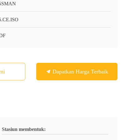
SSMAN
.CE.ISO
-DF
mi
Dapatkan Harga Terbaik
Stasiun membentuk: