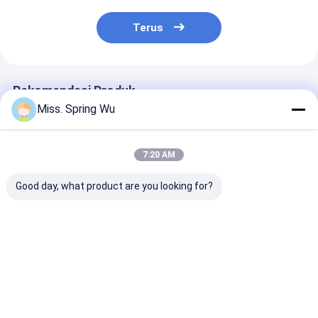
Terus
Rekomendasi Produk
Miss. Spring Wu
7:20 AM
Good day, what product are you looking for?
PU Shutter Door Roll
0.7-0.9mm
Mesin Roll Fo
Forming Machine
Ketebalan
Bilah Pintu Ra
0,27 - 0,4mm 55mm
Galvanized Steel
Baja Galvanis 
77mm Dengan 3T
70mm Awning Tube
1.2mm Tipe E
Decoiler
Roll Forming
dengan Pisau 
Harga terbaik
Harga terbaik
Harga terb
Machine