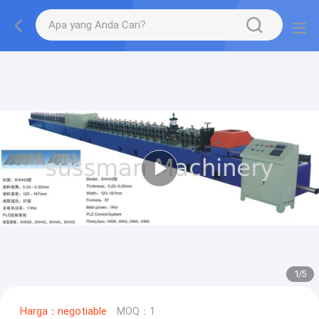
2
/
5
Harga：negotiable
MOQ：1