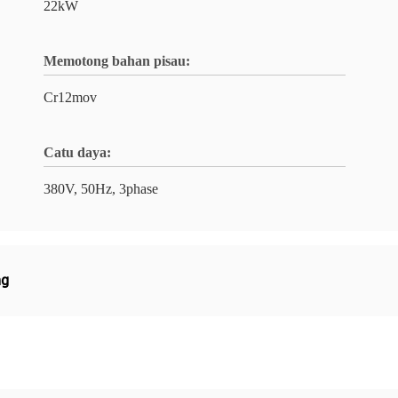
22kW
Memotong bahan pisau:
Cr12mov
Catu daya:
380V, 50Hz, 3phase
ng