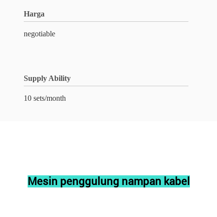
Harga
negotiable
Supply Ability
10 sets/month
Mesin penggulung nampan kabel