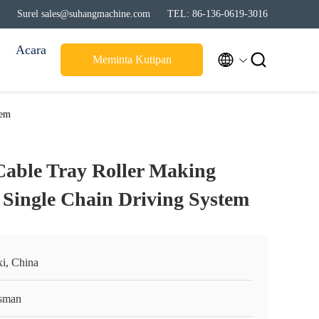
Surel sales@suhangmachine.com
TEL: 86-136-0619-3016
Acara


Meminta Kutipan
tem
able Tray Roller Making
Single Chain Driving System
i, China
sman