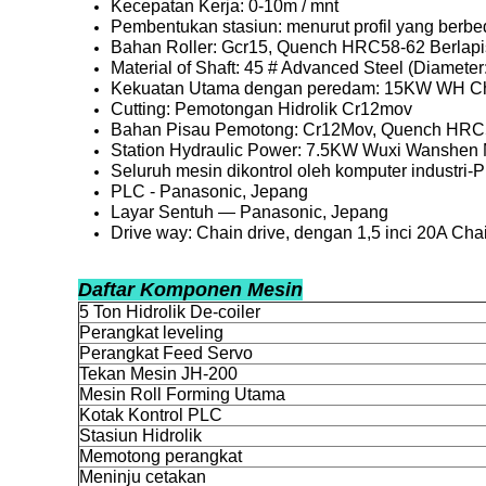
Kecepatan Kerja: 0-10m / mnt
Pembentukan stasiun: menurut profil yang berbe
Bahan Roller: Gcr15, Quench HRC58-62 Berlapis
Material of Shaft: 45 # Advanced Steel (Diameter
Kekuatan Utama dengan peredam: 15KW WH C
Cutting: Pemotongan Hidrolik Cr12mov
Bahan Pisau Pemotong: Cr12Mov, Quench HRC
Station Hydraulic Power: 7.5KW Wuxi Wanshen 
Seluruh mesin dikontrol oleh komputer industri-
PLC - Panasonic, Jepang
Layar Sentuh — Panasonic, Jepang
Drive way: Chain drive, dengan 1,5 inci 20A Cha
Daftar Komponen Mesin
5 Ton Hidrolik De-coiler
Perangkat leveling
Perangkat Feed Servo
Tekan Mesin JH-200
Mesin Roll Forming Utama
Kotak Kontrol PLC
Stasiun Hidrolik
Memotong perangkat
Meninju cetakan