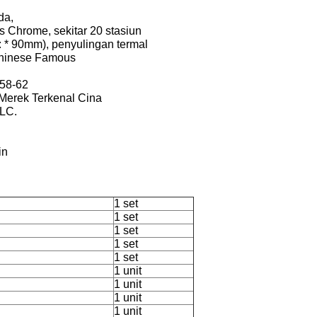
da,
 Chrome, sekitar 20 stasiun
: * 90mm), penyulingan termal
hinese Famous
58-62
Merek Terkenal Cina
PLC.
in
1 set
1 set
1 set
1 set
1 set
1 unit
1 unit
1 unit
1 unit