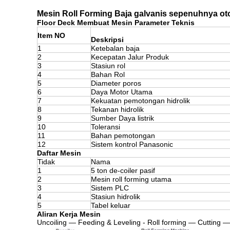
Mesin Roll Forming Baja galvanis sepenuhnya oto
Floor Deck Membuat Mesin Parameter Teknis
Item NO
Deskripsi
1
Ketebalan baja
2
Kecepatan Jalur Produk
3
Stasiun rol
4
Bahan Rol
5
Diameter poros
6
Daya Motor Utama
7
Kekuatan pemotongan hidrolik
8
Tekanan hidrolik
9
Sumber Daya listrik
10
Toleransi
11
Bahan pemotongan
12
Sistem kontrol Panasonic
Daftar Mesin
Tidak
Nama
1
5 ton de-coiler pasif
2
Mesin roll forming utama
3
Sistem PLC
4
Stasiun hidrolik
5
Tabel keluar
Aliran Kerja Mesin
Uncoiling — Feeding & Leveling - Roll forming — Cutting