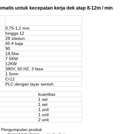
matis untuk kecepatan kerja dek atap 8-12m / min
0,75-1,2 mm
hingga 12
28 stasiun
45 # baja
90
18,5kw
7.5KW
12KW
380V, 50 HZ, 3 fasa
1.5mm
Cr12
PLC dengan layar sentuh
kuantitas
1 set
1 set
1 unit
1 unit
2 unit
 — Pengumpulan produk