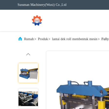
Sussman Machinery(Wuxi) Co.,Ltd
Rumah
>
Produk
>
lantai dek roll membentuk mesin
>
Full