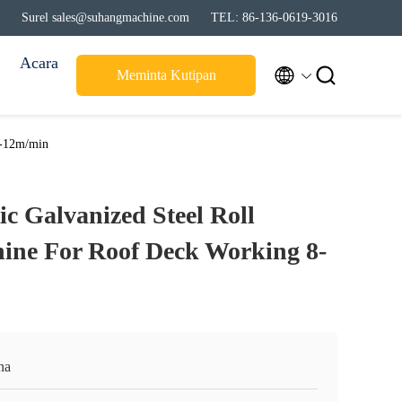
Surel sales@suhangmachine.com
TEL: 86-136-0619-3016
Acara


Meminta Kutipan
8-12m/min
c Galvanized Steel Roll
ine For Roof Deck Working 8-
na