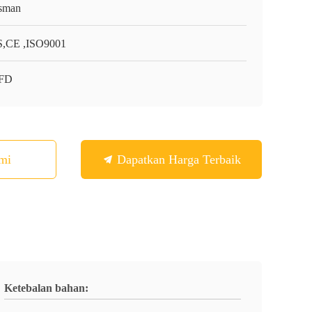
sman
,CE ,ISO9001
-FD
mi
Dapatkan Harga Terbaik
Ketebalan bahan: