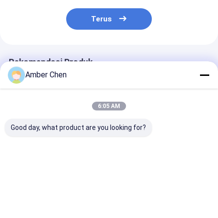
Terus
Rekomendasi Produk
Amber Chen
6:05 AM
Good day, what product are you looking for?
PU Shutter Door Roll
0.7-0.9mm
Mesin Roll Fo
Forming Machine
Ketebalan
Bilah Pintu Ra
0,27 - 0,4mm 55mm
Galvanized Steel
Baja Galvanis 
77mm Dengan 3T
70mm Awning Tube
1.2mm Tipe E
Decoiler
Roll Forming
dengan Pisau 
Harga terbaik
Harga terbaik
Harga terb
Machine