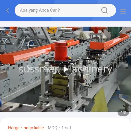
1
/
3
Harga：negotiable
MOQ：1 set