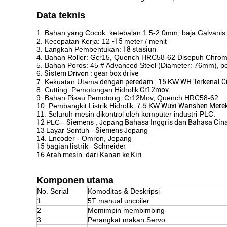
Data teknis
1. Bahan yang Cocok: ketebalan 1.5-2.0mm, baja Galvanis
2. Kecepatan Kerja: 12
-15
meter / menit
3. Langkah Pembentukan:
18 stasiun
4. Bahan Roller: Gcr15, Quench HRC58-62 Disepuh Chro
5. Bahan Poros: 45 # Advanced Steel (Diameter: 76mm),
p
6.
Sistem
Driven
:
gear box drive
7. Kekuatan Utama
dengan peredam
:
15
KW
WH Terkenal C
8. Cutting: Pemotongan Hidrolik
Cr12mov
9. Bahan Pisau Pemotong: Cr12Mov, Quench HRC58-62
10. Pembangkit Listrik Hidrolik:
7.5
KW
Wuxi Wanshen Merek 
11. Seluruh mesin dikontrol oleh komputer industri-PLC.
12
PLC--
Siemens
, Jepang
Bahasa Inggris dan Bahasa Cin
13
Layar Sentuh -
Siemens
Jepang
14.
Encoder - Omron, Jepang
15 bagian listrik
-
Schneider
16 Arah mesin: dari Kanan ke Kiri
Komponen utama
No. Serial
Komoditas & Deskripsi
1
5T manual uncoiler
2
Memimpin membimbing
3
Perangkat makan Servo