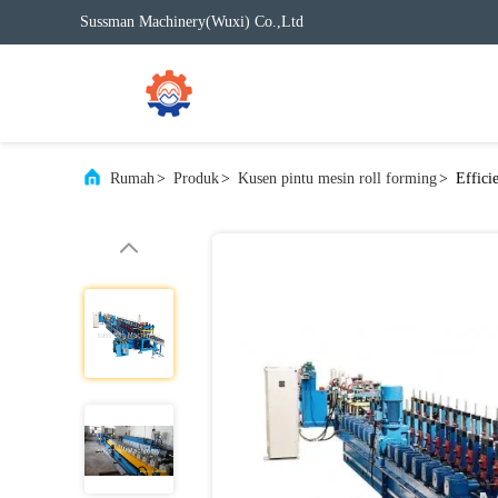
Sussman Machinery(Wuxi) Co.,Ltd
Rumah
>
Produk
>
Kusen pintu mesin roll forming
>
Effici