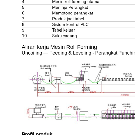
4
Mesin roll forming utama
5
Meninju Perangkat
6
Memotong perangkat
7
Produk jadi tabel
8
Sistem kontrol PLC
9
Tabel keluar
10
Suku cadang
Aliran kerja Mesin Roll Forming
Uncoiling — Feeding & Leveling - Perangkat Punchi
Profil produk