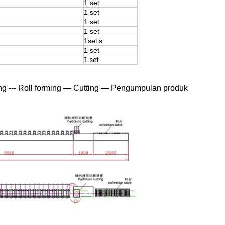
1 set
1 set
1 set
1 set
1set
s
1 set
1 set
ng --- Roll forming — Cutting — Pengumpulan produk