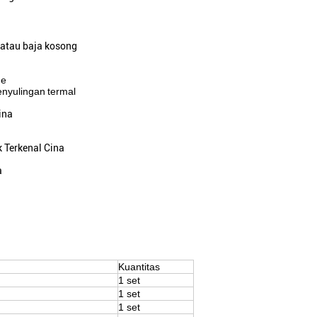
atau baja kosong
me
enyulingan
termal
ina
Terkenal Cina
a
Kuantitas
1 set
1 set
1 set