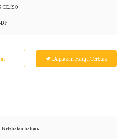
.CE.ISO
-DF
mi
Dapatkan Harga Terbaik
Ketebalan bahan: