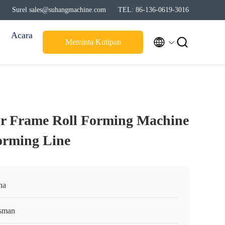
Surel sales@suhangmachine.com
TEL: 86-136-0619-3016
Acara


Meminta Kutipan
or Frame Roll Forming Machine
Forming Line
na
sman