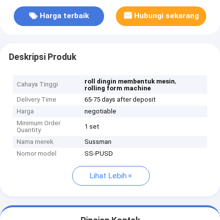
Harga terbaik
Hubungi sekarang
Deskripsi Produk
,
roll dingin membentuk mesin
Cahaya Tinggi
rolling form machine
Delivery Time
65-75 days after deposit
Harga
negotiable
Minimum Order
1 set
Quantity
Nama merek
Sussman
Nomor model
SS-PUSD
Lihat Lebih