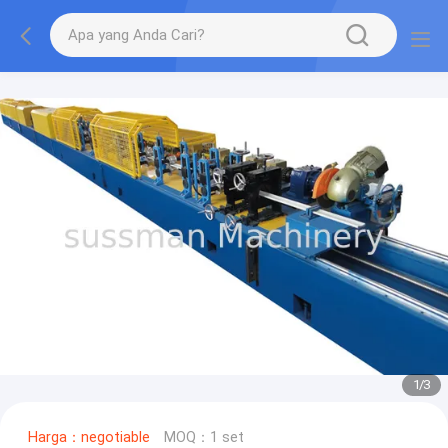
1
/
3
Harga：negotiable
MOQ：1 set