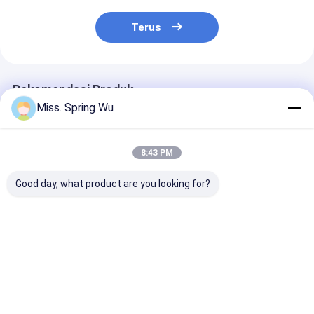
Terus
Rekomendasi Produk
Miss. Spring Wu
8:43 PM
Good day, what product are you looking for?
PU Shutter Door Roll
0.7-0.9mm
Mesin Roll Fo
Forming Machine
Ketebalan
Bilah Pintu Ra
0,27 - 0,4mm 55mm
Galvanized Steel
Baja Galvanis 
77mm Dengan 3T
70mm Awning Tube
1.2mm Tipe E
Decoiler
Roll Forming
dengan Pisau 
Harga terbaik
Harga terbaik
Harga terb
Machine