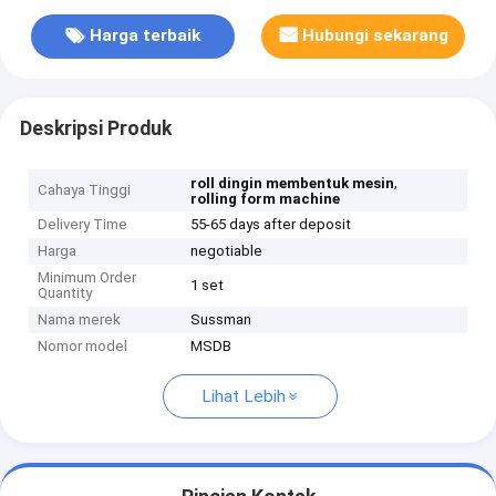
Harga terbaik
Hubungi sekarang
Deskripsi Produk
,
roll dingin membentuk mesin
Cahaya Tinggi
rolling form machine
Delivery Time
55-65 days after deposit
Harga
negotiable
Minimum Order
1 set
Quantity
Nama merek
Sussman
Nomor model
MSDB
Lihat Lebih