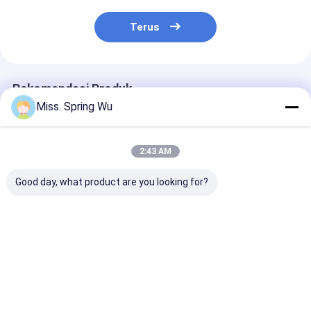
Terus
Rekomendasi Produk
Miss. Spring Wu
2:43 AM
Good day, what product are you looking for?
PU Shutter Door Roll
0.7-0.9mm
Mesin Roll Fo
Forming Machine
Ketebalan
Bilah Pintu Ra
0,27 - 0,4mm 55mm
Galvanized Steel
Baja Galvanis 
77mm Dengan 3T
70mm Awning Tube
1.2mm Tipe E
Decoiler
Roll Forming
dengan Pisau 
Harga terbaik
Harga terbaik
Harga terb
Machine