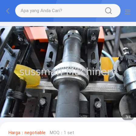
3
/
4
Harga：negotiable
MOQ：1 set