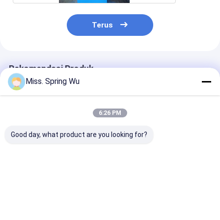
Terus
Rekomendasi Produk
Miss. Spring Wu
6:26 PM
Good day, what product are you looking for?
Galvalume PPGI
Roofing System
Metal Ridge Ca
Roofing System
Ridge Capping Tile
Forming Mach
Ridge Capping Roll
Making Machine
0.8mm Dengan
Forming Machine
Roof Ridge Cap Roll
On Surface Un
dengan ketebalan
Forming Machine
Glazed Tile 5
Harga terbaik
Harga terbaik
Harga terb
baja logam 0,3-0,8
Mesin pembuatan
mm
ubin