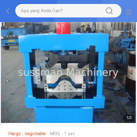
1
/
2
Harga：negotiable
MOQ：1 set