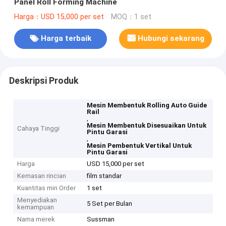
Panel Roll Forming Machine
Harga：USD 15,000 per set
MOQ：1 set
Harga terbaik
Hubungi sekarang
Deskripsi Produk
Mesin Membentuk Rolling Auto Guide
Rail
,
Mesin Membentuk Disesuaikan Untuk
Cahaya Tinggi
Pintu Garasi
,
Mesin Pembentuk Vertikal Untuk
Pintu Garasi
Harga
USD 15,000 per set
Kemasan rincian
film standar
Kuantitas min Order
1 set
Menyediakan
5 Set per Bulan
kemampuan
Nama merek
Sussman