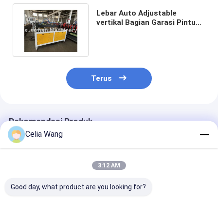
Lebar Auto Adjustable
vertikal Bagian Garasi Pintu
Panel Roll Forming Machine
Terus
Rekomendasi Produk
Celia Wang
3:12 AM
Good day, what product are you looking for?
PU Shutter Door Roll
0.7-0.9mm
Mesin Roll Fo