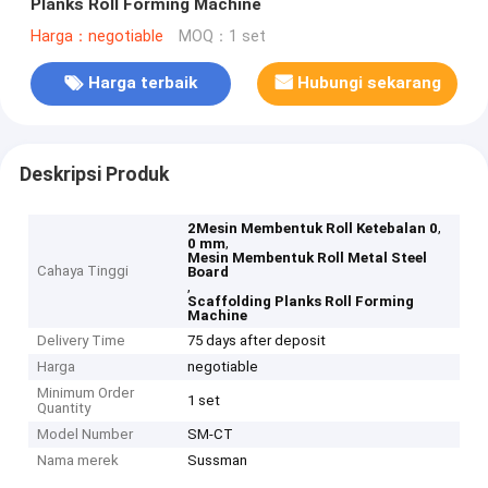
Planks Roll Forming Machine
Harga：negotiable
MOQ：1 set
Harga terbaik
Hubungi sekarang
Deskripsi Produk
,
2Mesin Membentuk Roll Ketebalan 0
,
0 mm
Mesin Membentuk Roll Metal Steel
Cahaya Tinggi
Board
,
Scaffolding Planks Roll Forming
Machine
Delivery Time
75 days after deposit
Harga
negotiable
Minimum Order
1 set
Quantity
Model Number
SM-CT
Nama merek
Sussman