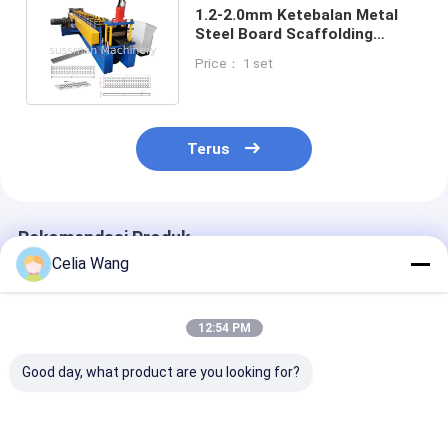
1.2-2.0mm Ketebalan Metal
Steel Board Scaffolding
Planks Roll Forming Machine
Price： 1 set
Terus
Rekomendasi Produk
Celia Wang
12:54 PM
Good day, what product are you looking for?
Untuk Bengkel
Populer di Meksiko
1.5-2.5mm sta