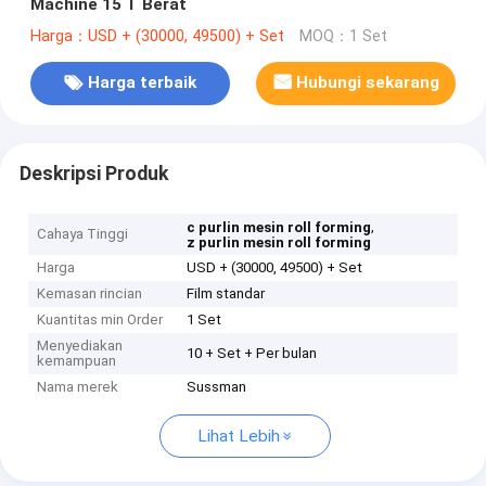
Machine 15 T Berat
Harga：USD + (30000, 49500) + Set
MOQ：1 Set
Harga terbaik
Hubungi sekarang
Deskripsi Produk
,
c purlin mesin roll forming
Cahaya Tinggi
z purlin mesin roll forming
Harga
USD + (30000, 49500) + Set
Kemasan rincian
Film standar
Kuantitas min Order
1 Set
Menyediakan
10 + Set + Per bulan
kemampuan
Nama merek
Sussman
Lihat Lebih