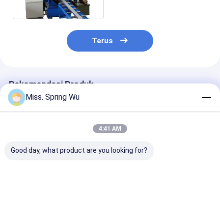
Berat
Terus
Rekomendasi Produk
Miss. Spring Wu
4:41 AM
Good day, what product are you looking for?
Rangka Struktur
2.0-3.5mm
Desain terbaru
Baja Galvanis Lebar
Galvanized Steel
3.5mm Keteba
yang Dapat
100-500mm Lebar
Galvanis Baja
Disesuaikan Mesin
disesuaikan CZ
CZ100-500mm 
Roll Forming CZ
Purlin Roll Forming
diatur Rumah
Harga terbaik
Harga terbaik
Harga terb
Purlin Populer di
Machine Dengan
Struktur Fram