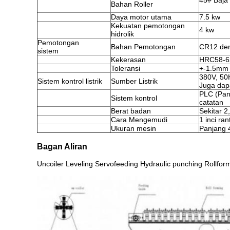
45# Baj
Bahan Roller
Daya motor utama
7.5 kw
Kekuatan pemotongan
4 kw
hidrolik
Pemotongan
Bahan Pemotongan
CR12 de
sistem
Kekerasan
HRC58-6
Toleransi
+-1.5mm
380V, 50
Sistem kontrol listrik
Sumber Listrik
Juga dap
PLC (Pan
Sistem kontrol
catatan
Berat badan
Sekitar 2
Cara Mengemudi
1 inci ran
Ukuran mesin
Panjang
Bagan Aliran
Uncoiler Leveling Servofeeding Hydraulic punching Rollform