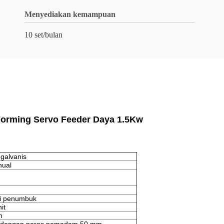
Menyediakan kemampuan
10 set/bulan
 Forming Servo Feeder Daya 1.5Kw
galvanis
nual
ti penumbuk
it
n