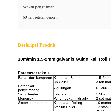
Waktu pengiriman
60 hari setelah deposit
Deskripsi Produk
10m/min 1.5-2mm galvanis Guide Rail Roll
Parameter teknis
Bahan dari kumparan
Ketebalan Bahan
1.5-2mm 
Un Coiler
3 ton ma
Perangkat
7 gulungan
NC300
penyeimbang
Servo feeder
Kekuatan
1.5kw
Menonjok
Penumbukan hidraulik
2 set ma
Sistem pembentuk
Kecepatan Rolling
10 m/men
Stasiun Roller
12 stasiu