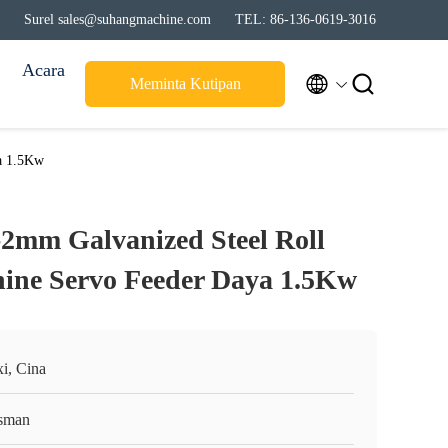
Surel sales@suhangmachine.com
TEL: 86-136-0619-3016
Acara


Meminta Kutipan
a 1.5Kw
-2mm Galvanized Steel Roll
ine Servo Feeder Daya 1.5Kw
i, Cina
sman