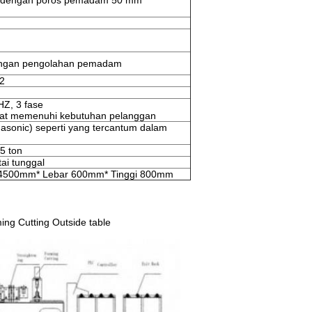
a dengan poros pemadam 50 mm
ngan pengolahan pemadam
2
HZ, 3 fase
at memenuhi kebutuhan pelanggan
asonic) seperti yang tercantum dalam
,5 ton
tai tunggal
 4500mm* Lebar 600mm* Tinggi 800mm
ing Cutting Outside table