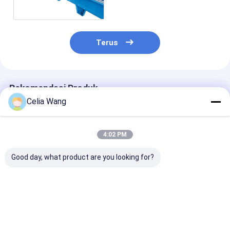
1 Tahun
Terus
Rekomendasi Produk
Celia Wang
4:02 PM
Good day, what product are you looking for?
OEM Disesuaikan
Galvanized Steel
Amerika Penju
Sertifikat ISO Kusen
Iron Door Frame
Panas 0.8-1.
Pintu Logam Mesin
Making Machine PLC
Channel Kusen
Roll Forming Dengan
Control 18 Stations
Mesin Roll Fo
Sistem Kontrol PLC
Baja Galvanis
Harga terbaik
Harga terbaik
Harga terb