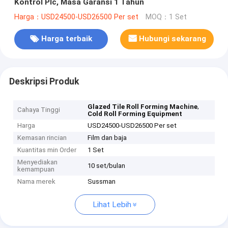
Kontrol Plc, Masa Garansi 1 Tahun
Harga：USD24500-USD26500 Per set
MOQ：1 Set
Harga terbaik
Hubungi sekarang
Deskripsi Produk
,
Glazed Tile Roll Forming Machine
Cahaya Tinggi
Cold Roll Forming Equipment
Harga
USD24500-USD26500 Per set
Kemasan rincian
Film dan baja
Kuantitas min Order
1 Set
Menyediakan
10 set/bulan
kemampuan
Nama merek
Sussman
Lihat Lebih