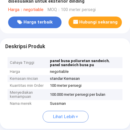
disesuaikan untuk eksterior dinding
Harga：negotiable
MOQ：100 meter persegi
Harga terbaik
Hubungi sekarang
Deskripsi Produk
,
panel busa poliuretan sandwich
Cahaya Tinggi
panel sandwich busa pu
Harga
negotiable
Kemasan rincian
standar Kemasan
Kuantitas min Order
100 meter persegi
Menyediakan
100.000 meter persegi per bulan
kemampuan
Nama merek
Sussman
Lihat Lebih