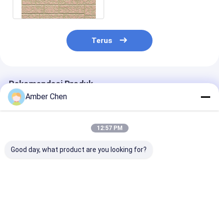
eksterior dinding
Terus
Rekomendasi Produk
Amber Chen
12:57 PM
Good day, what product are you looking for?
16mm Dekorasi
370mm PU Sandwich
16mm Logam 
Interior Ringan PU
Panel Dinding Logam
Sandwich Pane
Wall Cladding
Dekoratif Berpihak
Brick Pola Pel
Sandwich Panel
Untuk Dinding
Dinding Ekster
Dengan Harga Baik
Eksterior 16mm
Dekoratif
Harga terbaik
Harga terbaik
Harga terb