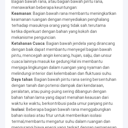
Bagian bawah rana, atau bagian bawah pintu rana,
menawarkan beberapa keuntungan:
Keamanan
: Bagian bawah rana membantu meningkatkan
keamanan ruangan dengan menyediakan penghalang
terhadap masuknya orang yang tidak sah.terutama
ketika diperkuat dengan bahan yang kokoh dan
mekanisme penguncian.
Ketahanan Cuaca
: Bagian bawah jendela yang dirancang
dengan baik dapat membantu menyegel bagian bawah
pintu, mencegah angin kencang, hujan, salju, dan unsur
cuaca lainnya masuk ke gedung.Hal ini membantu
menjaga lingkungan dalam ruangan yang nyaman dan
melindungi interior dari kelembaban dan fluktuasi suhu.
Daya tahan
: Bagian bawah pintu rana sering bersentuhan
dengan tanah dan potensi dampak dari kendaraan,
peralatan, atau puing-puing.sering dibangun dengan
bahan tahan lama yang dapat menahan keausan dari
waktu ke waktu, berkontribusi pada umur panjang pintu.
Isolasi
: Beberapa bagian bawah rana menggabungkan
bahan isolasi atau fitur untuk memberikan isolasi
termal,membantu mengatur suhu dalam ruangan dan
mengurangi biaya energi yang terkait dengan pemanasan