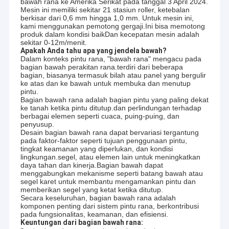
bawah rana ke Amerika Serikat pada tanggal 3 April 2024.
Mesin ini memiliki sekitar 21 stasiun roller, ketebalan
berkisar dari 0,6 mm hingga 1,0 mm. Untuk mesin ini,
kami menggunakan pemotong gergaji.Ini bisa memotong
produk dalam kondisi baikDan kecepatan mesin adalah
sekitar 0-12m/menit.
Apakah Anda tahu apa yang jendela bawah?
Dalam konteks pintu rana, "bawah rana" mengacu pada
bagian bawah perakitan rana.terdiri dari beberapa
bagian, biasanya termasuk bilah atau panel yang bergulir
ke atas dan ke bawah untuk membuka dan menutup
pintu.
Bagian bawah rana adalah bagian pintu yang paling dekat
ke tanah ketika pintu ditutup.dan perlindungan terhadap
berbagai elemen seperti cuaca, puing-puing, dan
penyusup.
Desain bagian bawah rana dapat bervariasi tergantung
pada faktor-faktor seperti tujuan penggunaan pintu,
tingkat keamanan yang diperlukan, dan kondisi
lingkungan.segel, atau elemen lain untuk meningkatkan
daya tahan dan kinerja.Bagian bawah dapat
menggabungkan mekanisme seperti batang bawah atau
segel karet untuk membantu mengamankan pintu dan
memberikan segel yang ketat ketika ditutup.
Secara keseluruhan, bagian bawah rana adalah
komponen penting dari sistem pintu rana, berkontribusi
pada fungsionalitas, keamanan, dan efisiensi.
Keuntungan dari bagian bawah rana: